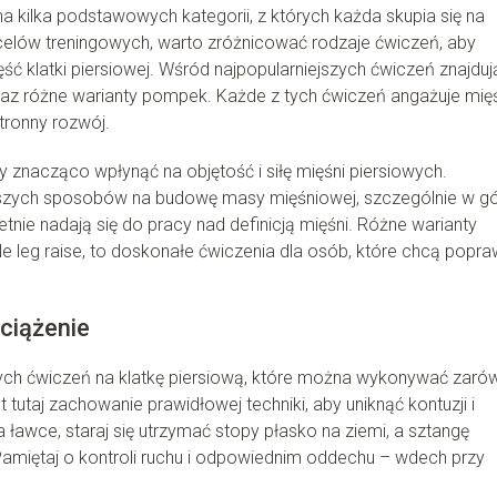
a kilka podstawowych kategorii, z których każda skupia się na
celów treningowych, warto zróżnicować rodzaje ćwiczeń, aby
ść klatki piersiowej. Wśród najpopularniejszych ćwiczeń znajdują
oraz różne warianty pompek. Każde z tych ćwiczeń angażuje mię
tronny rozwój.
nacząco wpłynąć na objętość i siłę mięśni piersiowych.
ejszych sposobów na budowę masy mięśniowej, szczególnie w gó
ietnie nadają się do pracy nad definicją mięśni. Różne warianty
le leg raise, to doskonałe ćwiczenia dla osób, które chcą popra
bciążenie
zych ćwiczeń na klatkę piersiową, które można wykonywać zaró
t tutaj zachowanie prawidłowej techniki, aby uniknąć kontuzji i
awce, staraj się utrzymać stopy płasko na ziemi, a sztangę
Pamiętaj o kontroli ruchu i odpowiednim oddechu – wdech przy