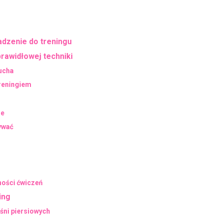
adzenie do treningu
prawidłowej techniki
ucha
reningiem
ie
ywać
ności ćwiczeń
ing
ęśni piersiowych