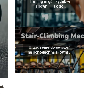
Trening mięśni łydek w
siłowni – jak go
przeprowadzać
Urządzenie do ćwiczeń
na schodach w siłowni –
jakie przynosi rezultaty
ni.
ą