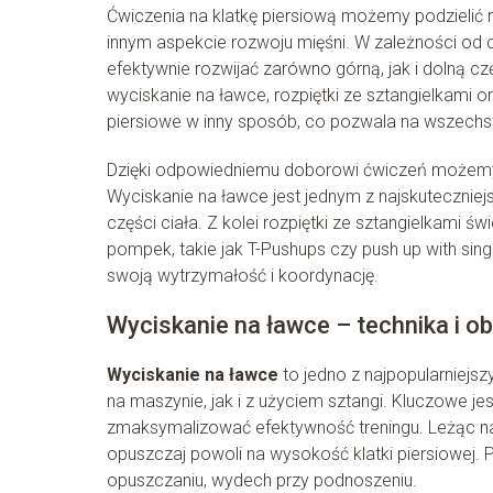
Ćwiczenia na klatkę piersiową możemy podzielić n
innym aspekcie rozwoju mięśni. W zależności od 
efektywnie rozwijać zarówno górną, jak i dolną czę
wyciskanie na ławce, rozpiętki ze sztangielkami 
piersiowe w inny sposób, co pozwala na wszechs
Dzięki odpowiedniemu doborowi ćwiczeń możemy z
Wyciskanie na ławce jest jednym z najskuteczni
części ciała. Z kolei rozpiętki ze sztangielkami św
pompek, takie jak T-Pushups czy push up with sing
swoją wytrzymałość i koordynację.
Wyciskanie na ławce – technika i o
Wyciskanie na ławce
to jedno z najpopularniejs
na maszynie, jak i z użyciem sztangi. Kluczowe jes
zmaksymalizować efektywność treningu. Leżąc na ł
opuszczaj powoli na wysokość klatki piersiowej. 
opuszczaniu, wydech przy podnoszeniu.