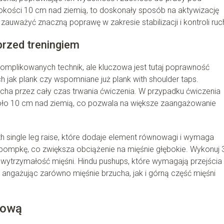
okości 10 cm nad ziemią, to doskonały sposób na aktywizację
zauważyć znaczną poprawę w zakresie stabilizacji i kontroli ruc
rzed treningiem
omplikowanych technik, ale kluczowa jest tutaj poprawność
h jak plank czy wspomniane już plank with shoulder taps.
zucha przez cały czas trwania ćwiczenia. W przypadku ćwiczenia
 około 10 cm nad ziemią, co pozwala na większe zaangażowanie
h single leg raise, które dodaje element równowagi i wymaga
ąc pompkę, co zwiększa obciążenie na mięśnie głębokie. Wykonuj 
wytrzymałość mięśni. Hindu pushups, które wymagają przejścia
 angażując zarówno mięśnie brzucha, jak i górną część mięśni
iową