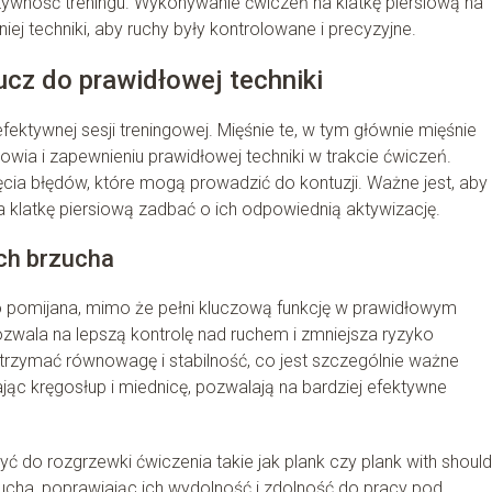
ktywność treningu. Wykonywanie ćwiczeń na klatkę piersiową na
 techniki, aby ruchy były kontrolowane i precyzyjne.
ucz do prawidłowej techniki
ektywnej sesji treningowej. Mięśnie te, w tym głównie mięśnie
łowia i zapewnieniu prawidłowej techniki w trakcie ćwiczeń.
ęcia błędów, które mogą prowadzić do kontuzji. Ważne jest, aby
klatkę piersiową zadbać o ich odpowiednią aktywizację.
ich brzucha
o pomijana, mimo że pełni kluczową funkcję w prawidłowym
pozwala na lepszą kontrolę nad ruchem i zmniejsza ryzyko
trzymać równowagę i stabilność, co jest szczególnie ważne
c kręgosłup i miednicę, pozwalają na bardziej efektywne
ć do rozgrzewki ćwiczenia takie jak plank czy plank with should
zucha, poprawiając ich wydolność i zdolność do pracy pod