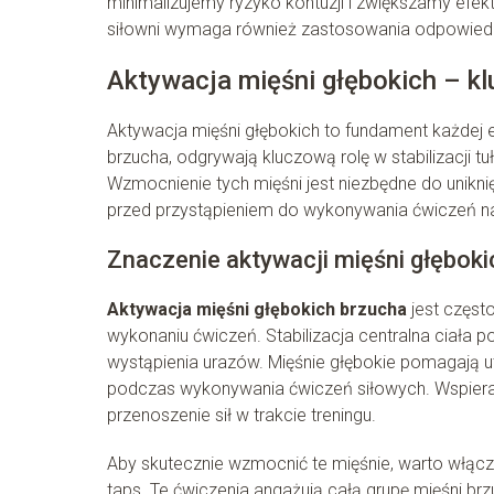
minimalizujemy ryzyko kontuzji i zwiększamy efe
siłowni wymaga również zastosowania odpowiedniej
Aktywacja mięśni głębokich – kl
Aktywacja mięśni głębokich to fundament każdej ef
brzucha, odgrywają kluczową rolę w stabilizacji tu
Wzmocnienie tych mięśni jest niezbędne do unikni
przed przystąpieniem do wykonywania ćwiczeń na 
Znaczenie aktywacji mięśni głębok
Aktywacja mięśni głębokich brzucha
jest częst
wykonaniu ćwiczeń. Stabilizacja centralna ciała 
wystąpienia urazów. Mięśnie głębokie pomagają u
podczas wykonywania ćwiczeń siłowych. Wspierają
przenoszenie sił w trakcie treningu.
Aby skutecznie wzmocnić te mięśnie, warto włączy
taps. Te ćwiczenia angażują całą grupę mięśni br