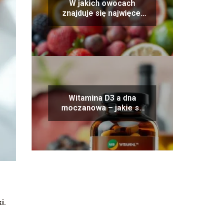
W jakich owocach
znajduje się najwięcej
witaminy B12?
Witamina D3 a dna
moczanowa – jakie są
zależności?
i.