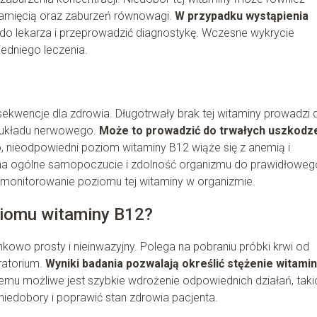
pamięcią oraz zaburzeń równowagi.
W przypadku wystąpienia
ię do lekarza i przeprowadzić diagnostykę. Wczesne wykrycie
edniego leczenia.
wencje dla zdrowia. Długotrwały brak tej witaminy prowadzi 
m układu nerwowego.
Może to prowadzić do trwałych uszkodz
o, nieodpowiedni poziom witaminy B12 wiąże się z anemią i
 na ogólne samopoczucie i zdolność organizmu do prawidłoweg
e monitorowanie poziomu tej witaminy w organizmie.
ziomu witaminy B12?
owo prosty i nieinwazyjny. Polega na pobraniu próbki krwi od
ratorium.
Wyniki badania pozwalają określić stężenie witami
temu możliwe jest szybkie wdrożenie odpowiednich działań, taki
 niedobory i poprawić stan zdrowia pacjenta.