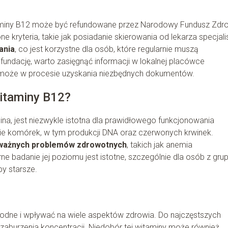
aminy B12 może być refundowane przez Narodowy Fundusz Zdro
e kryteria, takie jak posiadanie skierowania od lekarza specjalis
ania
, co jest korzystne dla osób, które regularnie muszą
undację, warto zasięgnąć informacji w lokalnej placówce
omoże w procesie uzyskania niezbędnych dokumentów.
itaminy B12?
na, jest niezwykle istotna dla prawidłowego funkcjonowania
e komórek, w tym produkcji DNA oraz czerwonych krwinek.
oważnych problemów zdrowotnych
, takich jak anemia
e badanie jej poziomu jest istotne, szczególnie dla osób z gru
by starsze.
dne i wpływać na wiele aspektów zdrowia. Do najczęstszych
 zaburzenia koncentracji. Niedobór tej witaminy może również