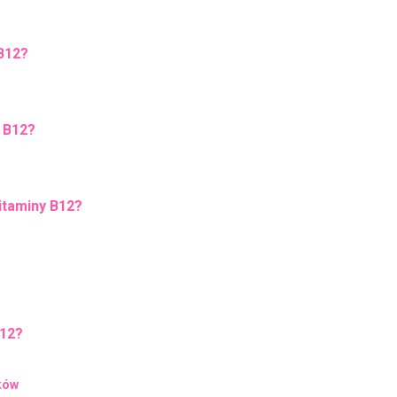
 B12?
 B12?
itaminy B12?
B12?
ików