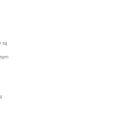
e są
anym
W