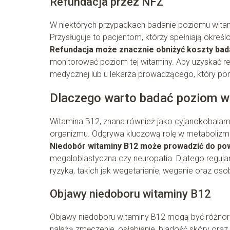
Refundacja przez NFZ
W niektórych przypadkach badanie poziomu wit
Przysługuje to pacjentom, którzy spełniają określon
Refundacja może znacznie obniżyć koszty bad
monitorować poziom tej witaminy. Aby uzyskać ref
medycznej lub u lekarza prowadzącego, który p
Dlaczego warto badać poziom w
Witamina B12, znana również jako cyjanokobalami
organizmu. Odgrywa kluczową rolę w metabolizmi
Niedobór witaminy B12 może prowadzić do p
megaloblastyczna czy neuropatia. Dlatego regularn
ryzyka, takich jak wegetarianie, weganie oraz oso
Objawy niedoboru witaminy B12
Objawy niedoboru witaminy B12 mogą być różnoro
należą zmęczenie, osłabienie, bladość skóry oraz