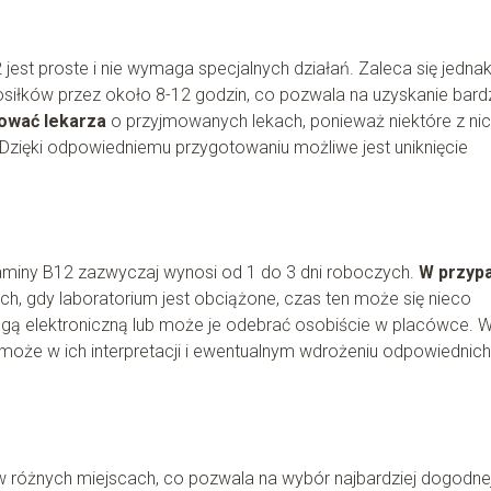
st proste i nie wymaga specjalnych działań. Zaleca się jednak
siłków przez około 8-12 godzin, co pozwala na uzyskanie bardz
ować lekarza
o przyjmowanych lekach, ponieważ niektóre z ni
zięki odpowiedniemu przygotowaniu możliwe jest uniknięcie
aminy B12 zazwyczaj wynosi od 1 do 3 dni roboczych.
W przyp
ch, gdy laboratorium jest obciążone, czas ten może się nieco
ogą elektroniczną lub może je odebrać osobiście w placówce. 
omoże w ich interpretacji i ewentualnym wdrożeniu odpowiednich
różnych miejscach, co pozwala na wybór najbardziej dogodne