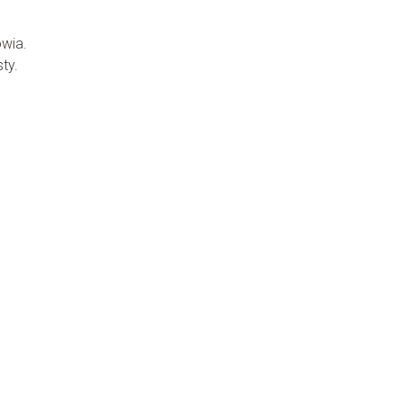
wia.
ty.
p