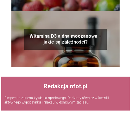
Witamina D3 a dna moczanowa –
jakie są zależności?
Redakcja nfot.pl
Eksperci z zakresu żywienia sportowego. Radzimy również w kwestii
aktywnego wypoczynku i relaksu w domowym zaciszu.