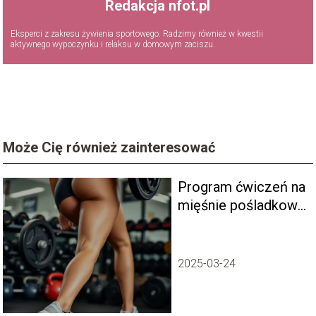
Redakcja nfot.pl
Eksperci z zakresu żywienia sportowego. Radzimy również w kwestii
aktywnego wypoczynku i relaksu w domowym zaciszu.
Może Cię również zainteresować
Program ćwiczeń na
mięśnie pośladkowe
na siłowni – jak z
niego skorzystać
2025-03-24