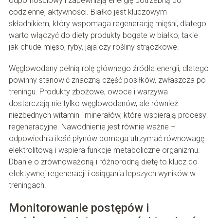
odpornościowy i zapewniają energię potrzebną do
codziennej aktywności. Białko jest kluczowym
składnikiem, który wspomaga regenerację mięśni, dlatego
warto włączyć do diety produkty bogate w białko, takie
jak chude mięso, ryby, jaja czy rośliny strączkowe.
Węglowodany pełnią rolę głównego źródła energii, dlatego
powinny stanowić znaczną część posiłków, zwłaszcza po
treningu. Produkty zbożowe, owoce i warzywa
dostarczają nie tylko węglowodanów, ale również
niezbędnych witamin i minerałów, które wspierają procesy
regeneracyjne. Nawodnienie jest równie ważne –
odpowiednia ilość płynów pomaga utrzymać równowagę
elektrolitową i wspiera funkcje metaboliczne organizmu.
Dbanie o zrównoważoną i różnorodną dietę to klucz do
efektywnej regeneracji i osiągania lepszych wyników w
treningach.
Monitorowanie postępów i